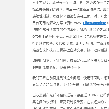
对于方案 3，流程有一个手动元素。您必须在一个方向
检查并连接到光纤 2，然后手动重新启动测试，此外
连续性测试，以确保环回设备连接正确。对于方案 1
且有可用的解决方案（例如 VIAVI
FiberComplete
的每个部分所带来的任何延迟。VIAVI 测试了这两种方
OTDR 上的环回模式。总测试时间（包括所有设
行连续性检查、OTDR 测试、断开、检测、重新连接然后
端设备之间执行设置数据自动交换、执行双向测试
如果时间不是关键问题，选择是否真的归结为设备
的总距离或长度。我来解释一下！
我们已经在前面提到过这个问题，使用环回时，您
果站点 A 和站点 B 相距 10 千米，则测试的光纤总长度为 
当涉及到在光纤环路的近端（更靠近 OTDR）获得良
集之间的权衡时，距离限制很重要。在最远大约 2
近端和远端获得良好的事件检测和测量精度，从而