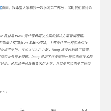
试
页面。我希望大家和我一起学习第二部分，届时我们将讨论
Clague 目前是 VIAVI 光纤现场解决方案的解决方案营销经理。
测试和测量方面拥有 20 多年的经验，主要专注于光纤和电缆技
提供支持。在加入 VIAVI 之前，Doug 担任过制造工程师、
师和业务开发经理。Doug 参加了许多围绕光纤和电缆技术趋
组讨论。他就读于伦敦布鲁内尔大学，并以电气和电子工程荣
。
s:
5G