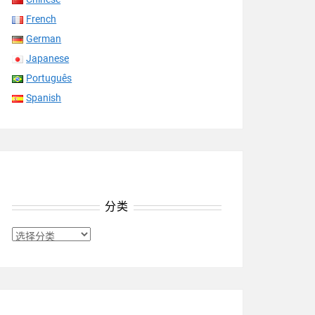
French
German
Japanese
Português
Spanish
分类
分
类