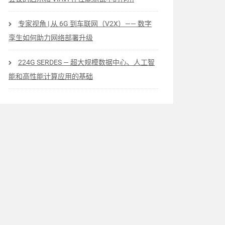
专家视角 | 从 6G 到车联网（V2X）—— 数字
孪生如何助力网络部署升级
224G SERDES — 超大规模数据中心、人工智
能和高性能计算应用的基础