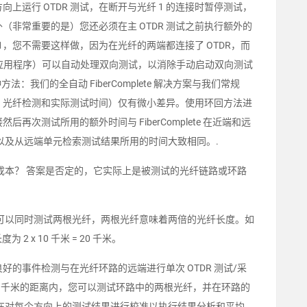
上运行 OTDR 测试，在断开与光纤 1 的连接时暂停测试，
（非常重要的是）您还必须在主 OTDR 测试之前执行额外的
，您不需要这样做，因为在光纤的两端都连接了 OTDR，而
应用程序）可以自动处理双向测试，以消除手动启动双向测试
法：我们的全自动 FiberComplete 解决方案与我们常规
置、光纤检测和实际测试时间）仅有微小差异。使用环回方法进
再次测试所用的额外时间与 FiberComplete 在近端和远
以及从远端单元检索测试结果所用的时间大致相同。.
成本？ 答案是否定的，它实际上是被测试的光纤链路或环路
可以同时测试两根光纤，两根光纤意味着两倍的光纤长度。如
2 x 10 千米 = 20 千米。
好的事件检测与在光纤环路的远端进行单次 OTDR 测试/采
0 千米的距离内，您可以测试环路中的两根光纤，并在环路的
在对每个方向上的测试结果进行校准以执行结果分析和平均