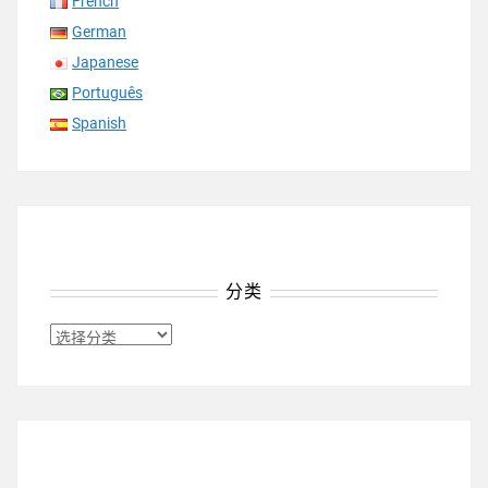
French
German
Japanese
Português
Spanish
分类
分
类