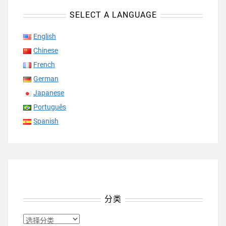
SELECT A LANGUAGE
English
Chinese
French
German
Japanese
Português
Spanish
分类
分