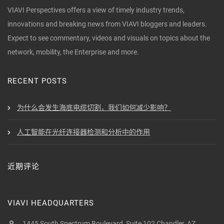
VIAVI Perspectives offers a view of timely industry trends,
innovations and breaking news from VIAVI bloggers and leaders.
Expect to see commentary, videos and visuals on topics about the
network, mobility, the Enterprise and more.
RECENT POSTS
为什么会发生海底电缆切割，我们如何减少影响？
人工智能在光纤连接器检测和分析中的作用
近期评论
VIAVI HEADQUARTERS
1445 South Spectrum Boulevard, Suite 102 Chandler, AZ