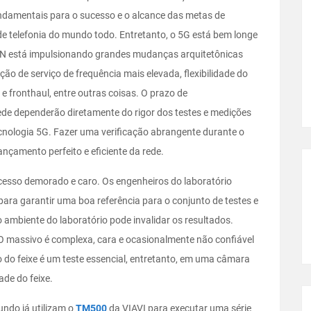
damentais para o sucesso e o alcance das metas de
e telefonia do mundo todo. Entretanto, o 5G está bem longe
 RAN está impulsionando grandes mudanças arquitetônicas
ão de serviço de frequência mais elevada, flexibilidade do
e fronthaul, entre outras coisas. O prazo de
rede dependerão diretamente do rigor dos testes e medições
tecnologia 5G. Fazer uma verificação abrangente durante o
ançamento perfeito e eficiente da rede.
cesso demorado e caro. Os engenheiros do laboratório
 para garantir uma boa referência para o conjunto de testes e
 ambiente do laboratório pode invalidar os resultados.
 massivo é complexa, cara e ocasionalmente não confiável
o feixe é um teste essencial, entretanto, em uma câmara
ade do feixe.
ndo já utilizam o
TM500
da VIAVI para executar uma série