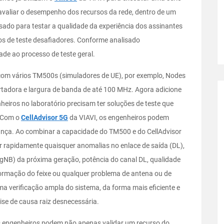
 avaliar o desempenho dos recursos da rede, dentro de um
do para testar a qualidade da experiência dos assinantes
s de teste desafiadores. Conforme analisado
ade ao processo de teste geral.
com vários TM500s (simuladores de UE), por exemplo, Nodes
tadora e largura de banda de até 100 MHz. Agora adicione
ros no laboratório precisam ter soluções de teste que
. Com o
CellAdvisor 5G
da VIAVI, os engenheiros podem
ança. Ao combinar a capacidade do TM500 e do CellAdvisor
ar rapidamente quaisquer anomalias no enlace de saída (DL),
gNB) da próxima geração, potência do canal DL, qualidade
rmação do feixe ou qualquer problema de antena ou de
uma verificação ampla do sistema, da forma mais eficiente e
ise de causa raiz desnecessária.
s engenheiros podem não apenas validar um recurso do