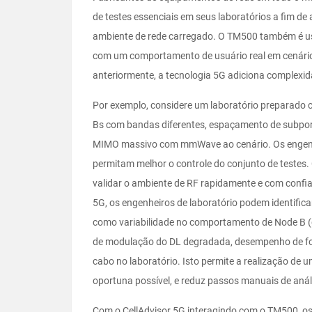
de testes essenciais em seus laboratórios a fim de
ambiente de rede carregado. O TM500 também é usa
com um comportamento de usuário real em cenário
anteriormente, a tecnologia 5G adiciona complexid
Por exemplo, considere um laboratório preparado 
Bs com bandas diferentes, espaçamento de subpor
MIMO massivo com mmWave ao cenário. Os engenhei
permitam melhor o controle do conjunto de testes
validar o ambiente de RF rapidamente e com confi
5G, os engenheiros de laboratório podem identific
como variabilidade no comportamento de Node B (
de modulação do DL degradada, desempenho de fo
cabo no laboratório. Isto permite a realização de 
oportuna possível, e reduz passos manuais de anál
Com o CellAdvisor 5G interagindo com o TM500, o