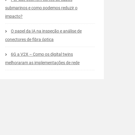
submarinos e como podemos reduzir o
impacto?
O papel da IA na inspeção e análise de
conectores de fibra óptica
6G a V2X – Como os digital twins
melhoraram as implementações de rede