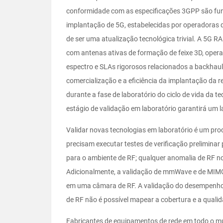
conformidade com as especificações 3GPP são fun
implantação de 5G, estabelecidas por operadoras d
de ser uma atualização tecnológica trivial. A 5G
com antenas ativas de formação de feixe 3D, operaç
espectro e SLAs rigorosos relacionados a backhaul 
comercialização e a eficiência da implantação da 
durante a fase de laboratório do ciclo de vida da 
estágio de validação em laboratório garantirá um l
Validar novas tecnologias em laboratório é um pro
precisam executar testes de verificação preliminar
para o ambiente de RF; qualquer anomalia de RF no
Adicionalmente, a validação de mmWave e de MIMO
em uma câmara de RF. A validação do desempenho d
de RF não é possível mapear a cobertura e a qualid
Fabricantes de equipamentos de rede em todo o mu