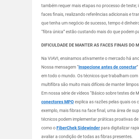
também requer mais etapas no processo de teste; i
faces finais, realizando referências adicionais e 
que tenha um negócio de sucesso, tempo é dinheiro
“fibra única” estão custando mais do que podem p
DIFICULDADE DE MANTER AS FACES FINAIS DO 
Na VIAVI, ensinamos ativamente o mercado há anos
Nossa mensagem “
Inspecione antes de conectar
”
em todo o mundo. Os técnicos que trabalham com
multifibra são muito mais difíceis de manter limpos
Em nossa série de vídeos “Básico sobre testes de M
conectores MPO
explica as razões pelas quais os
exemplo, mais fibras na face final, uma área de su
técnicos podem implementar práticas proativas de
como o
FiberChek Sidewinder
para digitalizar rap
avaliar a condição de todas as fibras presentes.