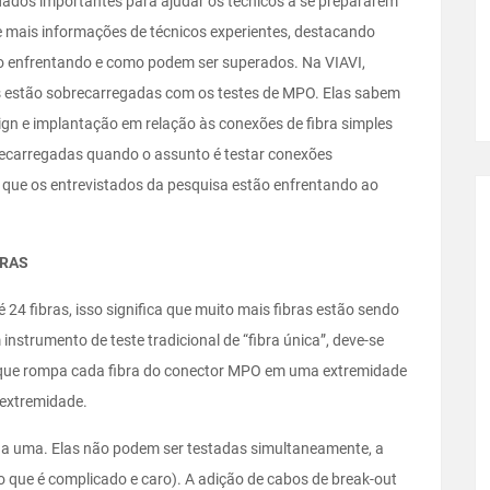
dados importantes para ajudar os técnicos a se prepararem
e mais informações de técnicos experientes, destacando
ão enfrentando e como podem ser superados. Na VIAVI,
 estão sobrecarregadas com os testes de MPO. Elas sabem
n e implantação em relação às conexões de fibra simples
brecarregadas quando o assunto é testar conexões
ios que os entrevistados da pesquisa estão enfrentando ao
BRAS
 24 fibras, isso significa que muito mais fibras estão sendo
instrumento de teste tradicional de “fibra única”, deve-se
t que rompa cada fibra do conector MPO em uma extremidade
 extremidade.
a a uma. Elas não podem ser testadas simultaneamente, a
o que é complicado e caro). A adição de cabos de break-out