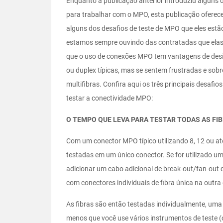
Enquanto a publicação anterior introduziu alguns 
para trabalhar com o MPO, esta publicação oferec
alguns dos desafios de teste de MPO que eles est
estamos sempre ouvindo das contratadas que elas
que o uso de conexões MPO tem vantagens de desig
ou duplex típicas, mas se sentem frustradas e so
multifibras. Confira aqui os três principais desaf
testar a conectividade MPO:
O TEMPO QUE LEVA PARA TESTAR TODAS AS FI
Com um conector MPO típico utilizando 8, 12 ou até
testadas em um único conector. Se for utilizado um 
adicionar um cabo adicional de break-out/fan-ou
com conectores individuais de fibra única na outra
As fibras são então testadas individualmente, um
menos que você use vários instrumentos de teste (