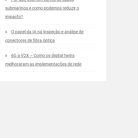
submarinos e como podemos reduzir o
impacto?
O papel da IA na inspeção e análise de
conectores de fibra óptica
6G a V2X – Como os digital twins
melhoraram as implementações de rede