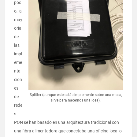
poc
o, la
may
oría
de
las
impl
eme
nta
cion
es
Splitter (aunque este está simplemente sobre una mesa,
de
sirve para hacernos una idea).
rede
s
PON se han basado en una arquitectura tradicional con
una fibra alimentadora que conectaba una oficina local o