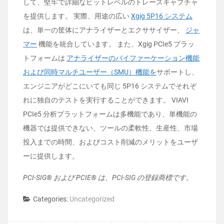
して、堅牢で詳細なビットレベルのトレースキャプチャ
を提供します。 実際、用途の広い
Xgig 5P16 システム
は、単一の筐体にアナライザーとエクササイザー、
ジャ
マー
機能を統合しています。 また、Xgig PCIe5 プラッ
トフォームは
アナライザーのバイファーケーション機能
および同時マルチユーザー（SMU）機能を
サポートし、
エンジニアがどこにいても同じ 5P16 システムでそれぞ
れに独自のテストを実行することができます。 VIAVI
PCIe5 分析プラットフォームは多機能であり、単機能の
機器では提供できない、ツールの柔軟性、生産性、市場
投入までの時間、およびコスト削減のメリットをユーザ
ーに提供します。
PCI-SIG® および PCIE® は、PCI-SIG の登録商標です。
Categories:
Uncategorized