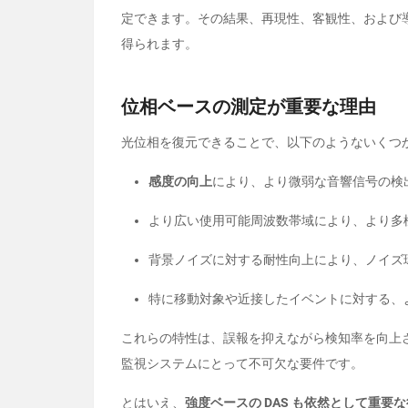
定できます。その結果、再現性、客観性、および
得られます。
位相ベースの測定が重要な理由
光位相を復元できることで、以下のようないくつ
感度の向上
により、より微弱な音響信号の検
より広い使用可能周波数帯域により、より多
背景ノイズに対する耐性向上により、ノイズ
特に移動対象や近接したイベントに対する、
これらの特性は、誤報を抑えながら検知率を向上
監視システムにとって不可欠な要件です。
とはいえ、
強度ベースの
DAS
も依然として重要な