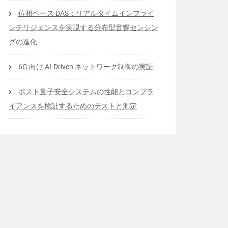
位相ベース DAS：リアルタイムインフライ
ンテリジェンスを実現する分布型音響センシン
グの進化
6G 向け AI-Driven ネットワーク制御の実証
ポスト量子安全システムの性能とコンプラ
イアンスを検証するためのテストと測定