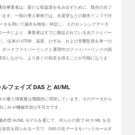
通信事業者は、新たな収益源を生み出すために、既存の光フ
います。一部の導入事例では、水道管などの都市インフラ付
ータを用いて漏水を検知・特定し、そのセンシングデータ
ローチにより、事業者はすでに敷設されている光ファイバー
に、従来の
OTDR
、温度、ひずみ、および音響監視を単一の
、ダークファイバーリンクと運用中のファイバーリンクの両
素化しながら、より多くの知見を得ることが可能になりま
ゥルフェイズ
DAS
と
AI/ML
タの量と情報量は飛躍的に増加しています。そのデータから
特に
AI
や機械学習が不可欠です。
集約型
AI/ML
モデルを通じて、何らかの形で
AI
や
ML
を活
る知見を得られる一方で、
DAS
の生データをバックホールす