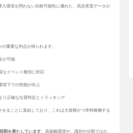
導入環境を問わない比較可能性に優れた、高忠実度データが
かの重要な利点が得られます。
出が可能
様なイベント種別に対応
環境下での性能が向上
より正確な位置特定とトラッキング
させることに直結しており、これは大規模かつ常時稼働する
役割を果たしています
。高振幅環境や、識別や分類ではな