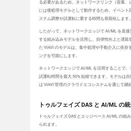
る必要があるため、ネットワークリンク（容量、
には後処理モデルとして動作するため、イベント
ステム調整や試運転に要する時間も長期化します
したがって、ネットワークエッジで
AI/ML
を直接
する組み込みモデルを活用し、自律性向上と遅延
た
VIAVI
のモデルは、集中処理や手動介入に依存
ングを可能にします。
ネットワークエッジで
AI/ML
を活用することで、
試運転時間を最大
50%
短縮できます。モデルは自
は
VIAVI
管理のクラウドエコシステムを通じて継
トゥルフェイズ
DAS
と
AI/ML
の統
トゥルフェイズ
DAS
とエッジベース
AI/ML
の組み
られます。