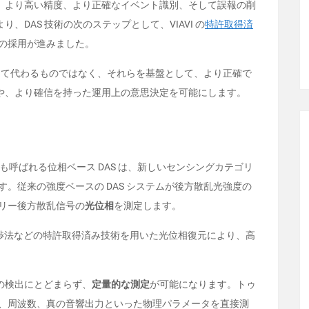
、より高い精度、より正確なイベント識別、そして誤報の削
より、
DAS
技術の次のステップとして、
VIAVI
の
特許取得済
の採用が進みました。
って代わるものではなく、それらを基盤として、より正確で
や、より確信を持った運用上の意思決定を可能にします。
も呼ばれる位相ベース
DAS
は、新しいセンシングカテゴリ
す。従来の強度ベースの
DAS
システムが後方散乱光強度の
リー後方散乱信号の
光位相
を測定します。
渉法などの特許取得済み技術を用いた光位相復元により、高
の検出にとどまらず、
定量的な測定
が可能になります。トゥ
、周波数、真の音響出力といった物理パラメータを直接測