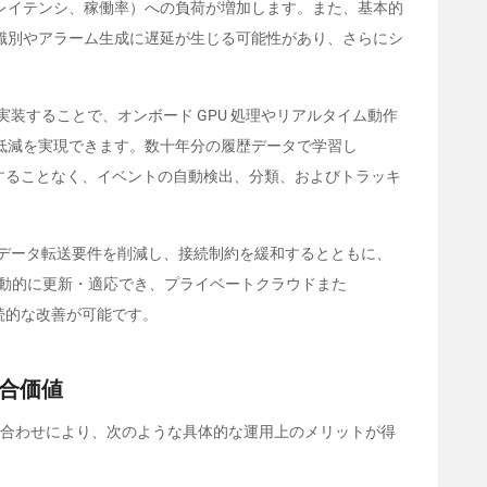
レイテンシ、稼働率）への負荷が増加します。また、基本的
識別やアラーム生成に遅延が生じる可能性があり、さらにシ
。
実装することで、オンボード
GPU
処理やリアルタイム動作
低減を実現できます。数十年分の履歴データで学習し
することなく、イベントの自動検出、分類、およびトラッキ
データ転送要件を削減し、接続制約を緩和するとともに、
動的に更新・適応でき、プライベートクラウドまた
続的な改善が可能です。
合価値
合わせにより、次のような具体的な運用上のメリットが得