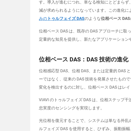
す。導入が進むにつれ、単なる検知にとどまらず
減が求められるようになっています。この進化に
みの
トゥルフェイズ
DAS
のような
位相ベース
DAS
位相ベース
DAS
は、既存の
DAS
アプローチに取
定量的な知見を提供し、新たなアプリケーション
位相ベース
DAS
：
DAS
技術の進化
位相感応型
DAS
、位相
DAS
、または定量的
DAS
と
ーではなく、従来の
DAS
技術を発展させたもので
変化を検出するのに対し、位相ベース
DAS
はレイ
VIAVI
のトゥルフェイズ
DAS
は、位相ステップ干
忠実度のセンシングを実現します。
光位相を復元することで、システムは単なる外乱
ルフェイズ
DAS
を使用すると、ひずみ、振動振幅