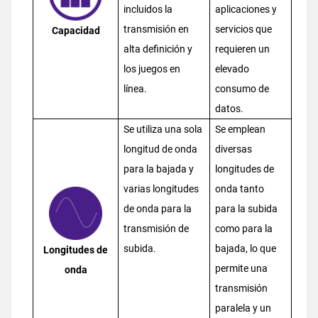
incluidos la
aplicaciones y
transmisión en
servicios que
Capacidad
alta definición y
requieren un
los juegos en
elevado
línea.
consumo de
datos.
Se utiliza una sola
Se emplean
longitud de onda
diversas
para la bajada y
longitudes de
varias longitudes
onda tanto
de onda para la
para la subida
transmisión de
como para la
subida.
bajada, lo que
Longitudes de
permite una
onda
transmisión
paralela y un