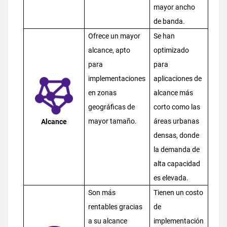
mayor ancho
de banda.
Ofrece un mayor
Se han
alcance, apto
optimizado
para
para
implementaciones
aplicaciones de
en zonas
alcance más
geográficas de
corto como las
mayor tamaño.
áreas urbanas
Alcance
densas, donde
la demanda de
alta capacidad
es elevada.
Son más
Tienen un costo
rentables gracias
de
a su alcance
implementación