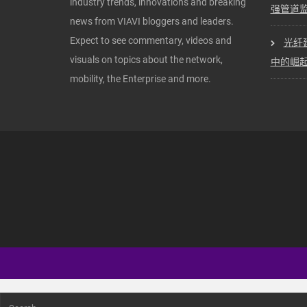
industry trends, innovations and breaking
强管道
news from VIAVI bloggers and leaders.
Expect to see commentary, videos and
光纤建
visuals on topics about the network,
中的崛
mobility, the Enterprise and more.