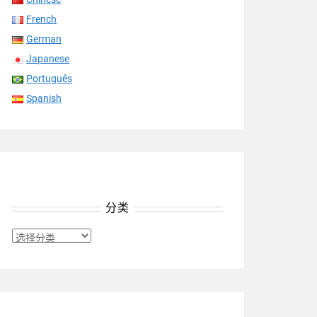
French
German
Japanese
Português
Spanish
分类
分
类