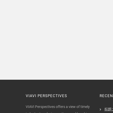
VIAVI PERSPECTIVES
RECEN
VIAVI Perspectives offers a view of timely
标题