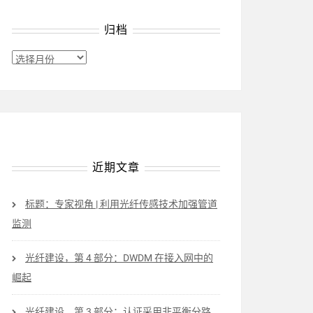
归档
归
档
近期文章
标题：专家视角 | 利用光纤传感技术加强管道
监测
光纤建设，第 4 部分：DWDM 在接入网中的
崛起
光纤建设，第 3 部分：认证采用非平衡分路