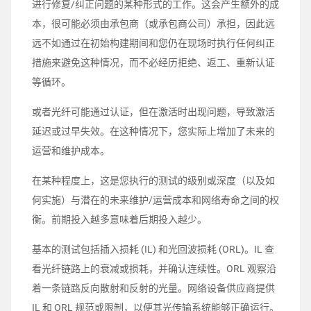
进行修复/纠正问题的某种形式的工作。这会产生额外的成
本，很可能必须由承包商（或承包商公司）承担，因此远
远不如通过在初始构建期间和您仍在现场时执行任何纠正
措施来避免这种情况，而不必经历拒绝、返工、重新认证
等循环。
或者光纤可能通过认证，但在激活时出现问题，导致激活
延迟或过早失效。在这种情况下，您实际上增加了未来的
运营和维护成本。
在某种程度上，这是您执行的测试的级别或深度（以及如
何实施）与潜在的未来维护/运营成本和网络寿命之间的权
衡。前期投入越多意味着后期投入越少。
基本的测试包括插入损耗 (IL) 和光回波损耗 (ORL)。IL 查
看光纤链路上的衰减或损耗，并确认连续性。ORL 观察沿
着一条链路反向散射和反射的光量。网络设备供应商提供
IL 和 ORL 规范或限制，以便其光传输系统能够正确运行。