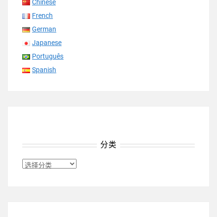
Chinese
French
German
Japanese
Português
Spanish
分类
分
类