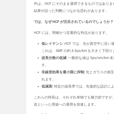
件は、HCF にそのまま適用できるものではあり
結果や誤った判断につながる恐れがあります。
では、なぜ HCF が注目されているのでしょうか？
HCF には、明確かつ定量的な利点があります。
低レイテンシ
: HCF では、光が真空中に近い
これは、SMF の約 4.9µs/km を大きく下回
波長分散の低減
: 一般的な値は 5ps/nm/km
す。
非線形効果を最小限に抑制
: 光とガラスの
れます。
低減衰:
特定の波長帯では、先進的な設計により 
これらの特長は、それぞれ単独でも魅力的ですが、組
送といった用途への適用を加速します。