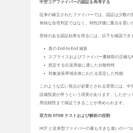
中空コアファイバーの認証を再考する
従来の確立されたファイバーでは、認証は少数の受
単純な合否判定ではなく、特性評価に重点を置い
意味のある認証結果を得るには、以下を確認でき
真の End-to-End 減衰
スプライスおよびファイバー遷移部の正確な
想定する伝送用途に適した分散特性
対象波長帯域全体にわたる安定した性能
このような広い視点が必要とされる背景には、中
設備投資が伴うという現実があります。したがっ
用信頼性まで保証できることが求められます。
双方向 OTDR テストおよび解析の役割
HCF と従来型ファイバーの最も大きな違いの一