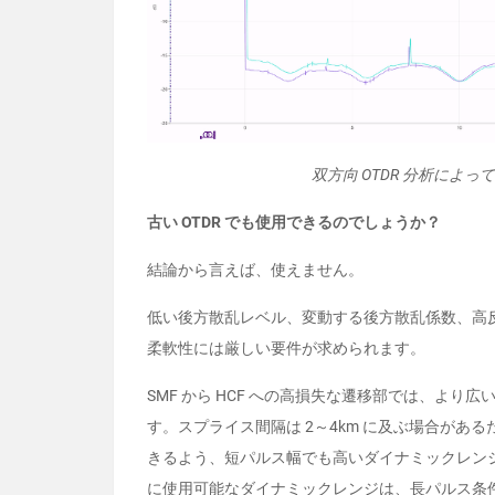
双方向 OTDR 分析によ
古い OTDR でも使用できるのでしょうか？
結論から言えば、使えません。
低い後方散乱レベル、変動する後方散乱係数、高反
柔軟性には厳しい要件が求められます。
SMF から HCF への高損失な遷移部では、より広
す。スプライス間隔は 2～4km に及ぶ場合が
きるよう、短パルス幅でも高いダイナミックレンジ
に使用可能なダイナミックレンジは、長パルス条