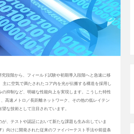
の研究段階から、フィールド試験や初期導入段階へと急速に移
く、主に空気で満たされたコア内を光が伝搬する構造を採用し
みの抑制など、明確な性能向上を実現します。こうした特性
I）、高速メトロ／長距離ネットワーク、その他の低レイテン
有望な技術として注目されています。
のが、テストや認証において新たな課題も生み出していま
MF）向けに開発された従来のファイバーテスト手法や前提条