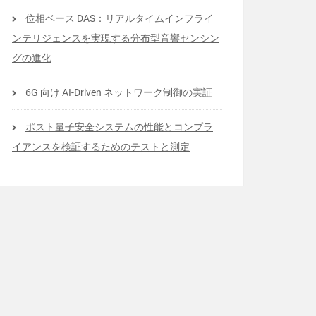
位相ベース DAS：リアルタイムインフライ
ンテリジェンスを実現する分布型音響センシン
グの進化
6G 向け AI-Driven ネットワーク制御の実証
ポスト量子安全システムの性能とコンプラ
イアンスを検証するためのテストと測定