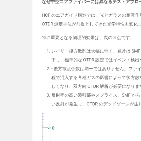
なぜ中空コアファイバーには異なるテストアプロ
HCF のエアガイド構造では、光とガラスの相互
OTDR 測定手法が前提としてきた光学特性も変化
特に重要となる物理的効果は、次の 3 点です。 :
レイリー後方散乱は大幅に弱く、通常は SMF よ
下し、標準的な OTDR 設定ではイベント検
<後方散乱係数は均一ではありません。ファ
程で混入する各種ガスの影響によって後方散乱
しくなり、双方向 OTDR 解析が必要になりま
反射率の高い遷移部やスプライス、SMF から 
い反射が発生し、OTDR のデッドゾーンが