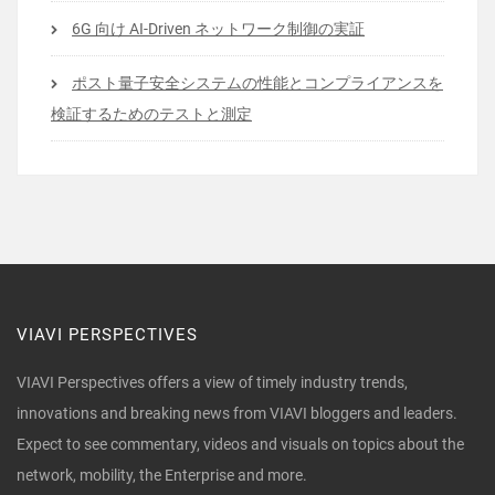
6G 向け AI-Driven ネットワーク制御の実証
ポスト量子安全システムの性能とコンプライアンスを
検証するためのテストと測定
VIAVI PERSPECTIVES
VIAVI Perspectives offers a view of timely industry trends,
innovations and breaking news from VIAVI bloggers and leaders.
Expect to see commentary, videos and visuals on topics about the
network, mobility, the Enterprise and more.