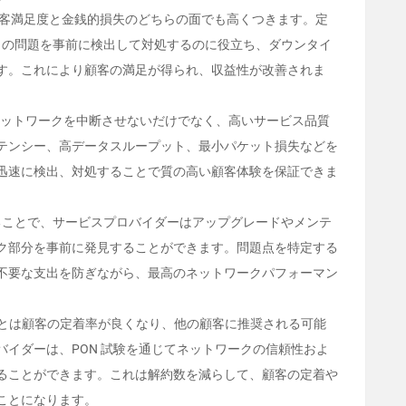
顧客満足度と金銭的損失のどちらの面でも高くつきます。定
ークの問題を事前に検出して対処するのに役立ち、ダウンタイ
す。これにより顧客の満足が得られ、収益性が改善されま
にネットワークを中断させないだけでなく、高いサービス品質
テンシー、高データスループット、最小パケット損失などを
迅速に検出、対処することで質の高い顧客体験を保証できま
験することで、サービスプロバイダーはアップグレードやメンテ
ク部分を事前に発見することができます。問題点を特定する
不要な支出を防ぎながら、最高のネットワークパフォーマン
ことは顧客の定着率が良くなり、他の顧客に推奨される可能
イダーは、PON 試験を通じてネットワークの信頼性およ
ることができます。これは解約数を減らして、顧客の定着や
ことになります。