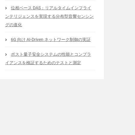
位相ベース DAS：リアルタイムインフライ
ンテリジェンスを実現する分布型音響センシン
グの進化
6G 向け AI-Driven ネットワーク制御の実証
ポスト量子安全システムの性能とコンプラ
イアンスを検証するためのテストと測定