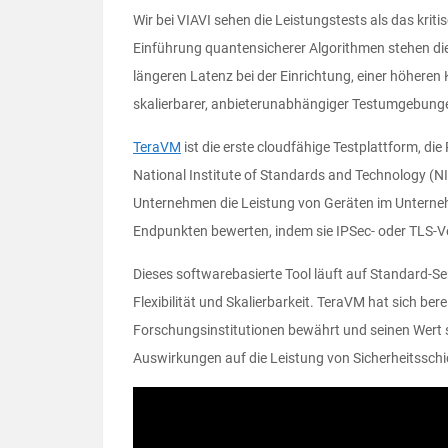
Wir bei VIAVI sehen die Leistungstests als das krit
Einführung quantensicherer Algorithmen stehen di
längeren Latenz bei der Einrichtung, einer höheren
skalierbarer, anbieterunabhängiger Testumgebung
TeraVM
ist die erste cloudfähige Testplattform, d
National Institute of Standards and Technology (
Unternehmen die Leistung von Geräten im Unterne
Endpunkten bewerten, indem sie IPSec- oder TLS-Ver
Dieses softwarebasierte Tool läuft auf Standard-S
Flexibilität und Skalierbarkeit. TeraVM hat sich be
Forschungsinstitutionen bewährt und seinen Wert s
Auswirkungen auf die Leistung von Sicherheitsschic