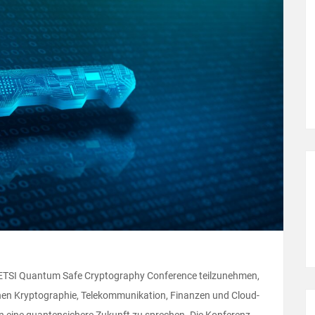
der ETSI Quantum Safe Cryptography Conference teilzunehmen,
chen Kryptographie, Telekommunikation, Finanzen und Cloud-
 eine quantensichere Zukunft zu sprechen. Die Konferenz