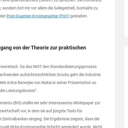
e, sondern bot mir vor allem die Gelegenheit, Kontakte zu
 der
Post-Quanten-Kryptographie (PQC)
gestalten.
ang von der Theorie zur praktischen
r theoretisch. Da das NIST den Standardisierungsprozess
chsenden aufsichtsrechtlichen Drucks geht die Industrie
e Aritra Banerjee von Nokia in seiner Präsentation so
 die Leistungskosten“.
ments (BIS) stellte ein sehr interessantes Whitepaper zur
irtschaft vor, in dem sie auf jüngste Tests für
Zentralbanken einging. Die Ergebnisse zeigten, dass die
 zusätzliche Kryptographie-Schicht gemindert wurde. Nicht