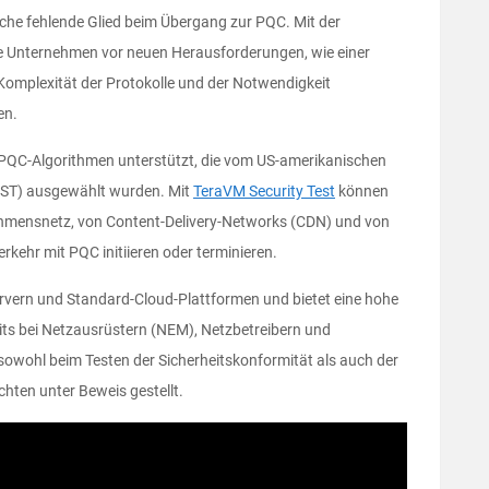
ische fehlende Glied beim Übergang zur PQC. Mit der
e Unternehmen vor neuen Herausforderungen, wie einer
 Komplexität der Protokolle und der Notwendigkeit
en.
ie PQC-Algorithmen unterstützt, die vom US-amerikanischen
NIST) ausgewählt wurden. Mit
TeraVM Security Test
können
hmensnetz, von Content-Delivery-Networks (CDN) und von
kehr mit PQC initiieren oder terminieren.
ervern und Standard-Cloud-Plattformen und bietet eine hohe
reits bei Netzausrüstern (NEM), Netzbetreibern und
owohl beim Testen der Sicherheitskonformität als auch der
hten unter Beweis gestellt.